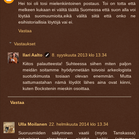
Hei toi oli tosi mielenkiintoinen postaus. Toi on totta että
melkeen kukaan ei välitä täällä Suomessa että suon alla voi
löytää suomuumioita,eikä välitä siitä että onko ne
esihistoriallisia löytöjä vai ei.
Vastaa
Vastaukset
Ilari Aalto
8. syyskuuta 2013 klo 13.34
Kiitos palautteesta! Suhteessa siihen miten paljon
meidän soitamme hyödynnetään toivoisi arkeologista
suotutkimusta tosiaan olevan enemmän. Mutta
sattumastahan nämä löydöt lähes aina ovat kiinni,
kuten Bockstenin mieskin osoittaa.
Vastaa
Ulla Moilanen
22. helmikuuta 2014 klo 13.34
Suoruumiiden säilyminen vaatii (myös Tanskassa)
tietynlaiset olosuhteet, eivätkä kaikki (sittemmin