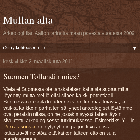
Mullan alta
Arkeologi Ilari Aallon tarinoita maan povesta vuodesta 2009
▼
keskiviikko 2. maaliskuuta 2011
Suomen Tollundin mies?
Vielä ei Suomesta ole tanskalaisen kaltaisia suoruumiita
löydetty, mutta meillä olisi siihen kaikki potentiaali.
Suomessa on soita kuudenneksi eniten maailmassa, ja
vaikka kaikkein parhaiten säilyneet arkeologiset löytömme
ovat peräisin niistä, on ne jostakin syystä lähes täysin
sivuutettu arkeologisessa tutkimuksessa. Esimerkiksi Yli-Iin
Purkajasuosta
on löytynyt niin paljon kivikautista
kalastusvälineistöä, että kaiken talteen otto on sula
mahdottomuus.