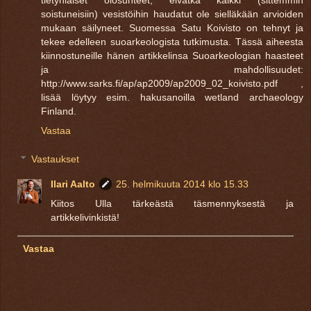
soistuneisiin) vesistöihin haudatut ole sielläkään arvioiden
mukaan säilyneet. Suomessa Satu Koivisto on tehnyt ja
tekee edelleen suoarkeologista tutkimusta. Tässä aiheesta
kiinnostuneille hänen artikkelinsa Suoarkeologian haasteet
ja mahdollisuudet:
http://www.sarks.fi/ap/ap2009/ap2009_02_koivisto.pdf ,
lisää löytyy esim. hakusanoilla wetland archaeology
Finland.
Vastaa
Vastaukset
Ilari Aalto
25. helmikuuta 2014 klo 15.33
Kiitos Ulla tärkeästä täsmennyksestä ja
artikkelivinkistä!
Vastaa