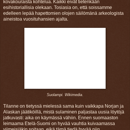
kovakouraista kohtelua. Kaikki eivät tietenkään
esihistoriallisia olekaan. Tosiasia on, että soissamme
edelleen lepää hapettomien olojen säilömänä arkeologista
aineistoa vuosituhansien ajalta.
Suolampi. Wikimedia.
Tilanne on tietyssä mielessä sama kuin vaikkapa Norjan ja
Alaskan jäätiköillä, mistä sulaminen paljastaa uusia löytöjä
jatkuvasti: aika on käymässä vähiin. Ennen suomaaston
leimaama Etelä-Suomi on hyvää vauhtia kuivaamassa
viimeisiäkin soitaan, eikä tämä tiedä hyvää niin