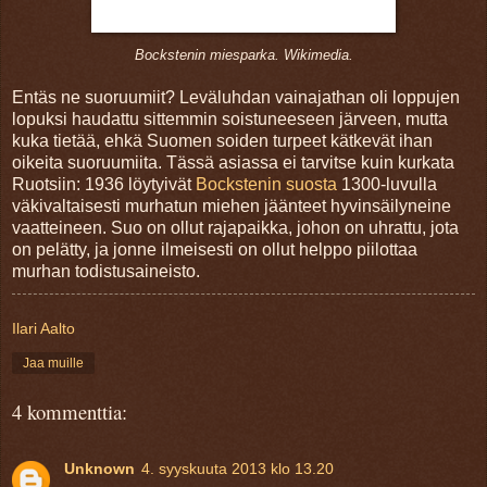
Bockstenin miesparka. Wikimedia.
Entäs ne suoruumiit? Leväluhdan vainajathan oli loppujen
lopuksi haudattu sittemmin soistuneeseen järveen, mutta
kuka tietää, ehkä Suomen soiden turpeet kätkevät ihan
oikeita suoruumiita. Tässä asiassa ei tarvitse kuin kurkata
Ruotsiin: 1936 löytyivät
Bockstenin suosta
1300-luvulla
väkivaltaisesti murhatun miehen jäänteet hyvinsäilyneine
vaatteineen. Suo on ollut rajapaikka, johon on uhrattu, jota
on pelätty, ja jonne ilmeisesti on ollut helppo piilottaa
murhan todistusaineisto.
Ilari Aalto
Jaa muille
4 kommenttia:
Unknown
4. syyskuuta 2013 klo 13.20